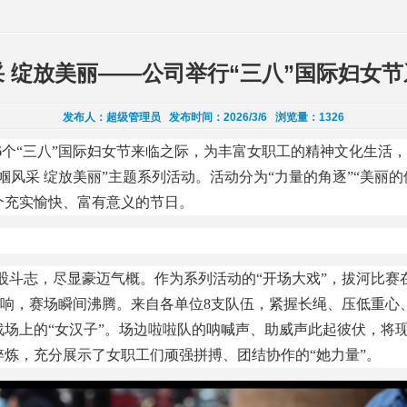
 绽放美丽——公司举行“三八”国际妇女
发布人：
超级管理员
发布时间：
2026/3/6
浏览量：
1326
16个“三八”国际妇女节来临之际，为丰富女职工的精神文化生活
帼风采 绽放美丽”主题系列活动。活动分为“力量的角逐
”“
美丽的
个充实愉快、富有意义的节日。
股斗志，尽显豪迈气概。作为系列活动的
“开场大戏”，拔河比赛
哨响，赛场瞬间沸腾。来自各单位8支队伍，紧握长绳、压低重心
战场上的“女汉子”。场边啦啦队的呐喊声、助威声此起彼伏，将
炼，充分展示了女职工们顽强拼搏、团结协作的“她力量”。